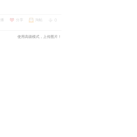
转播
分享
淘帖
()
使用高级模式，上传图片！
发表评论
回复
支持
反对