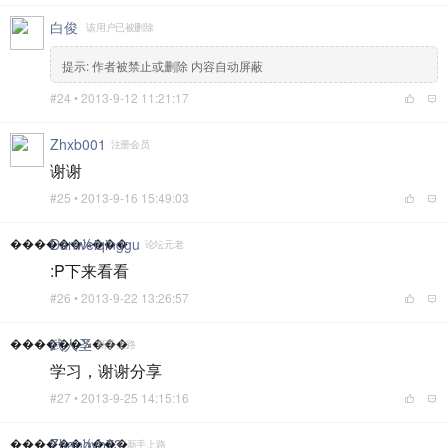
白俊
该用户已被删除
提示:
作者被禁止或删除 内容自动屏蔽
#24 •
2013-9-12 11:21:17
Zhxb001
注册会员
谢谢
#25 •
2013-9-16 15:49:03
������¼���
Danweiqinggu
论坛元老
:P下来看看
#26 •
2013-9-22 13:26:57
������¼���
武人圣
新手上路
学习，谢谢分享
#27 •
2013-9-25 14:15:16
������¼���
Zhangyb73
新手上路