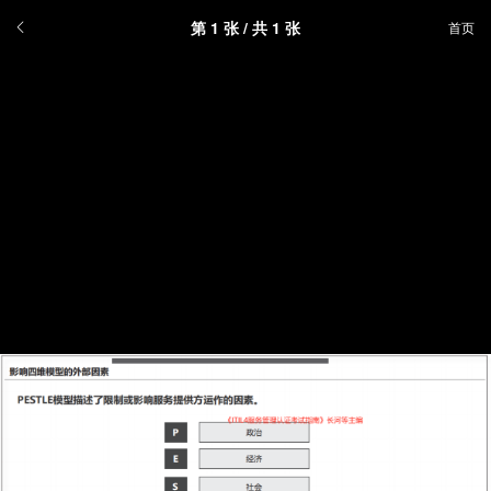
第
1
张 / 共 1 张
首页