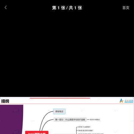
第
1
张 / 共 1 张
首页